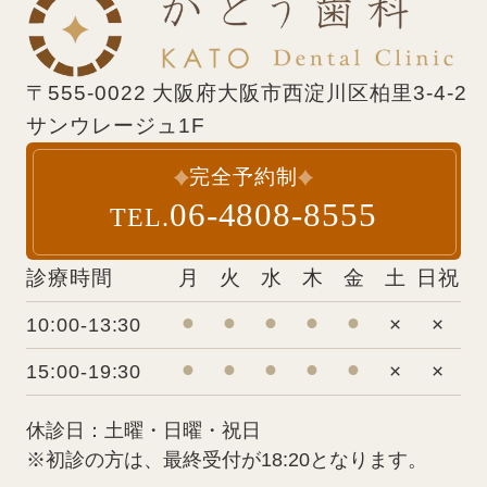
〒555-0022 大阪府大阪市西淀川区柏里3-4-2
サンウレージュ1F
完全予約制
06-4808-8555
TEL.
診療時間
月
火
水
木
金
土
日祝
⚫︎
⚫︎
⚫︎
⚫︎
⚫︎
×
×
10:00-13:30
⚫︎
⚫︎
⚫︎
⚫︎
⚫︎
×
×
15:00-19:30
休診日：土曜・日曜・祝日
※初診の方は、最終受付が18:20となります。