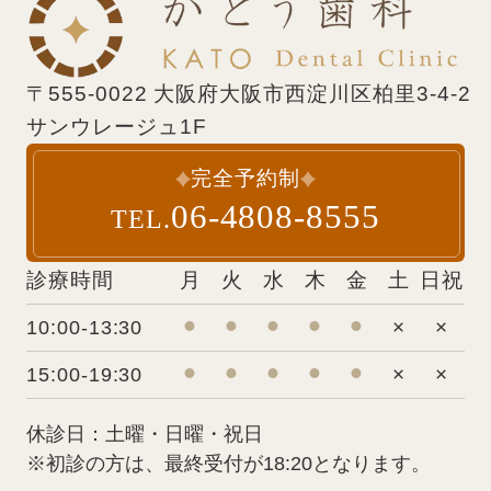
〒555-0022 大阪府大阪市西淀川区柏里3-4-2
サンウレージュ1F
完全予約制
06-4808-8555
TEL.
診療時間
月
火
水
木
金
土
日祝
⚫︎
⚫︎
⚫︎
⚫︎
⚫︎
×
×
10:00-13:30
⚫︎
⚫︎
⚫︎
⚫︎
⚫︎
×
×
15:00-19:30
休診日：土曜・日曜・祝日
※初診の方は、最終受付が18:20となります。